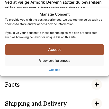
Ved at vælge Armorik Dervenn støtter du bevarelsen
af århundredgamle bretonske traditioner og
håndværk, der ellers ville gå tabt.
Manage Consent
To provide you with the best experiences, we use technologies such as
cookies to store and/or access device information.
Destilleriets passion for at skabe exceptionelle
spiritusser afspejles i hver eneste flaske, produceret
If you give your consent to these technologies, we can process data
med kærlighed til det bretonske terroir.
such as browsing behavior or unique IDs on this site.
Bliv en del af den eksklusive kreds af
Accept
whiskyentusiaster, der værdsætter ægte håndværk
View preferences
og opdag selv, hvorfor Armorik Dervenn er blevet
kaldt en sand perle blandt franske whiskyer.
Cookies
Facts
Shipping and Delivery