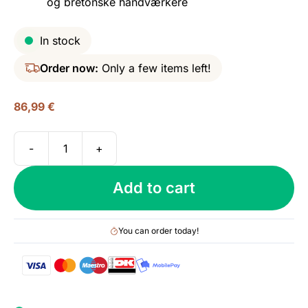
og bretonske håndværkere
In stock
Order now:
Only a few items left!
86,99
€
-
+
Armorik
10
Add to cart
yo
(bottled
2022),
You can order today!
Dervenn,
46%
quantity