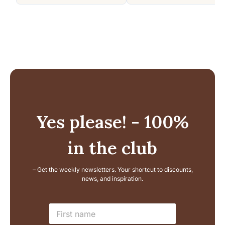
price
price
was:
is:
159,99 €.
99,99 €.
Yes please! - 100%
in the club
– Get the weekly newsletters. Your shortcut to discounts,
news, and inspiration.
L
N
a
a
y