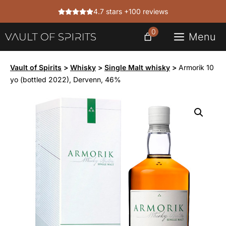
Skip
4.7 stars +100 reviews
to
content
0
Menu
Vault of Spirits
>
Whisky
>
Single Malt whisky
>
Armorik 10
yo (bottled 2022), Dervenn, 46%