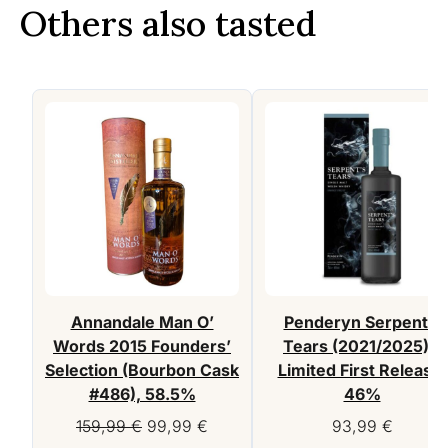
Others also tasted
Annandale Man O’
Penderyn Serpent’s
Words 2015 Founders’
Tears (2021/2025) –
Selection (Bourbon Cask
Limited First Release,
#486), 58.5%
46%
Original
Current
159,99
€
99,99
€
93,99
€