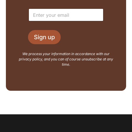
m
o
e
u
E
*
t
m
E
a
m
i
a
l
i
Sign up
*
l
N
a
We process your information in accordance with our
m
privacy policy, and you can of course unsubscribe at any
e
time.